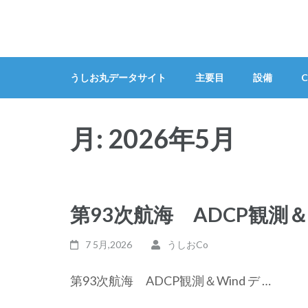
コ
ン
テ
ン
うしお丸データサイト
主要目
設備
C
ツ
へ
ス
月:
2026年5月
キ
ッ
プ
(Enter
第93次航海 ADCP観測＆
を
押
7 5月,2026
うしおCo
す)
第93次航海 ADCP観測＆Wind デ …