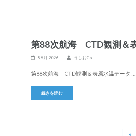
第88次航海 CTD観測＆
5 5月,2026
うしおCo
第88次航海 CTD観測＆表層水温データ …
続きを読む
投
固
1