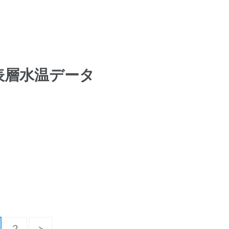
表層水温データ
固
2
>