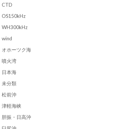
CTD
OS150kHz
WH300kHz
wind
オホーツク海
噴火湾
日本海
未分類
松前沖
津軽海峡
胆振・日高沖
臼尻沖