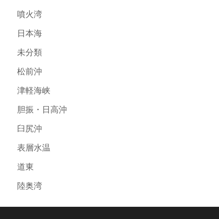
噴火湾
日本海
未分類
松前沖
津軽海峡
胆振・日高沖
臼尻沖
表層水温
道東
陸奥湾