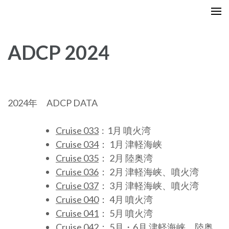
コ
ushiomaru.fish.hokudai.ac.jp
うしお丸観測データサイト
ン
テ
ADCP 2024
ン
ツ
へ
ス
キ
2024年 ADCP DATA
ッ
プ
Cruise 033
: 1月 噴火湾
(Enter
Cruise 034
： 1月 津軽海峡
を
Cruise 035
： 2月 陸奥湾
押
Cruise 036
： 2月 津軽海峡、噴火湾
す)
Cruise 037
： 3月 津軽海峡、噴火湾
Cruise 040
： 4月 噴火湾
Cruise 041
： 5月 噴火湾
Cruise 042
： 5月・6月 津軽海峡、陸奥